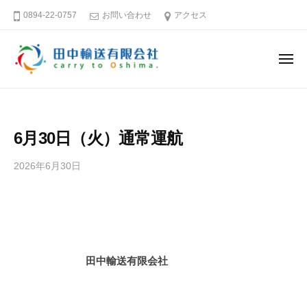
田
ー
コ
0894-22-0757
お問い合わせ
アクセス
中
ン
輸
テ
送
メ
ン
有
ニ
ュ
限
ツ
田
そ
ー
会
へ
中
う
社
ス
だ
輸
6月30日（火）通常運航
キ
大
送
島
ッ
有
2026年6月30日
b
へ
プ
限
y
行
田
会
こ
中
社
う
輸
送
愛
田中輸送有限会社
有
媛
限
－
会