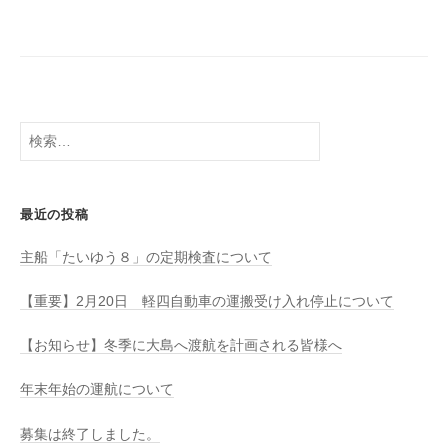
八
社
幡
浜
⇔
大
島
検
索:
最近の投稿
主船「たいゆう８」の定期検査について
【重要】2月20日 軽四自動車の運搬受け入れ停止について
【お知らせ】冬季に大島へ渡航を計画される皆様へ
年末年始の運航について
募集は終了しました。