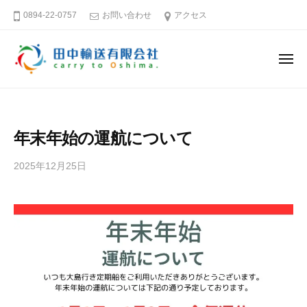
田
ー
コ
0894-22-0757
お問い合わせ
アクセス
中
ン
輸
テ
送
メ
ン
有
ニ
ュ
限
ツ
田
そ
ー
会
へ
中
う
社
ス
だ
輸
年末年始の運航について
キ
大
送
島
ッ
有
2025年12月25日
b
へ
プ
限
y
行
田
会
こ
中
社
う
輸
送
愛
有
媛
限
－
会