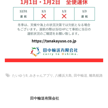
八
社
幡
浜
⇔
大
島
たいゆう8
,
みきゃんアプリ
,
八幡浜大島
,
田中輸送
,
離島航路
田中輸送有限会社