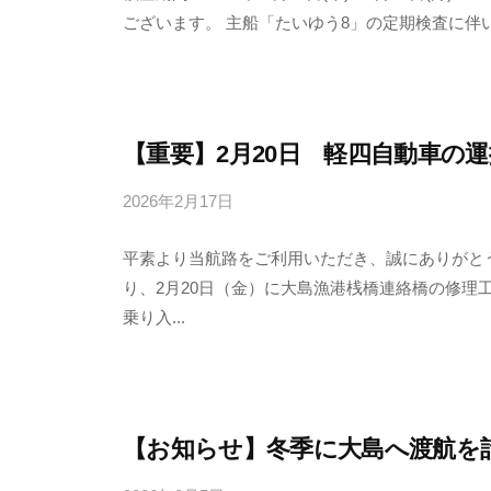
ございます。 主船「たいゆう8」の定期検査に伴い
中
媛
輸
－
送
八
有
幡
限
【重要】2月20日 軽四自動車の
浜
会
⇔
2026年2月17日
b
社
大
y
島
平素より当航路をご利用いただき、誠にありがと
田
り、2月20日（金）に大島漁港桟橋連絡橋の修理
中
乗り入...
輸
送
有
限
会
【お知らせ】冬季に大島へ渡航を
社