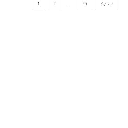
投
1
2
…
25
次へ »
会
稿
社
の
ペ
ー
ジ
送
り