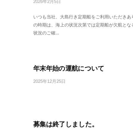
2026年2月5日
b
y
いつも当社、大島行き定期船をご利用いただきあ
田
の時期は、海上の状況次第では定期船が欠航とな
中
状況のご確...
輸
送
有
限
会
年末年始の運航について
社
2025年12月25日
b
y
田
中
輸
送
募集は終了しました。
有