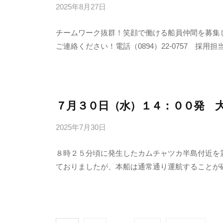
2025年8月27日
b
限
y
会
チームワーク抜群！笑顔で働ける船員仲間を募集
田
社
ご連絡ください！電話（0894）22-0757 採用担当までメー
中
輸
送
有
限
７月３０日（水）１４：００発 
会
2025年7月30日
b
社
y
８時２５分頃に発生したカムチャツカ半島付近を
田
ておりましたが、本船は通常通り運航することが
中
輸
送
有
限