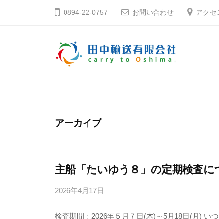
コ
中
0894-22-0757
お問い合わせ
アクセ
ン
輸
テ
送
ン
有
ツ
限
田
そ
へ
会
う
中
社
ス
だ
輸
キ
大
送
アーカイブ
ッ
島
有
プ
へ
限
行
主船「たいゆう８」の定期検査に
会
こ
社
う
2026年4月17日
b
y
検査期間：2026年５月７日(木)～5月18日(月
田
愛