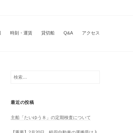
報
時刻・運賃
貸切船
Q&A
アクセス
検
索:
最近の投稿
主船「たいゆう８」の定期検査について
【重要】2月20日 軽四自動車の運搬受け入