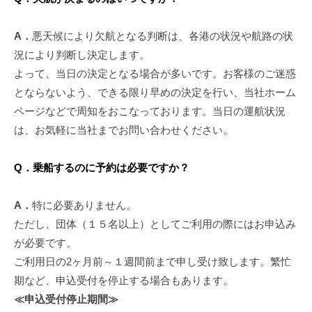
八
年
幡
11
A．
悪天候により欠航となる判断は、各港の状況や航路の状
月
浜
5
況により判断し決定します。
⇔
日
大
よって、当日の決定となる場合が多いです。お客様のご迷惑
by
島
とならないよう、できる限り早めの決定を行い、当社ホーム
田
ページなどで周知をおこなっております。当日の運航状況
中
は、お気軽に当社までお問い合わせください。
輸
送
Q．乗船するのに予約は必要ですか？
有
限
会
A．
特に必要ありません。
社
ただし、団体（１５名以上）としてご利用の際にはお申込み
が必要です。
ご利用日の2ヶ月前～１週間前まで申し受け致します。繁忙
期など、申込受付を停止する場合もあります。
≪申込受付停止期間≫