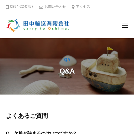
田
ー
コ
0894-22-0757
お問い合わせ
アクセス
中
ン
輸
テ
送
メ
ン
有
ニ
ュ
限
ツ
田
そ
ー
会
へ
中
う
社
ス
だ
輸
QA
キ
大
送
島
ッ
Q&A
有
へ
プ
限
行
会
こ
社
う
愛
Q&A
よくあるご質問
媛
－
2025
Q．欠航が決まるのはいつですか？