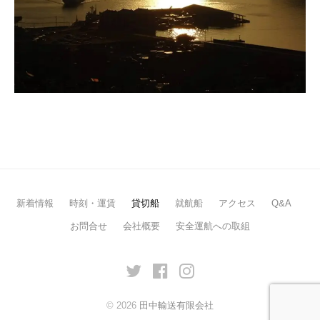
新着情報
時刻・運賃
貸切船
就航船
アクセス
Q&A
お問合せ
会社概要
安全運航への取組
twitter
facebook
Instagram
© 2026
田中輸送有限会社