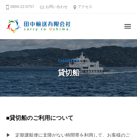
田
ー
コ
0894-22-0757
お問い合わせ
アクセス
中
ン
輸
テ
送
メ
ン
有
ニ
ュ
限
ツ
田
そ
ー
会
へ
中
う
社
ス
だ
輸
CHARTER
キ
大
送
島
ッ
貸切船
有
へ
プ
限
行
会
こ
社
う
愛
貸
■貸切船のご利用について
媛
切
－
▶ 定期運航便に支障がない時間帯を利用して、お客様のご