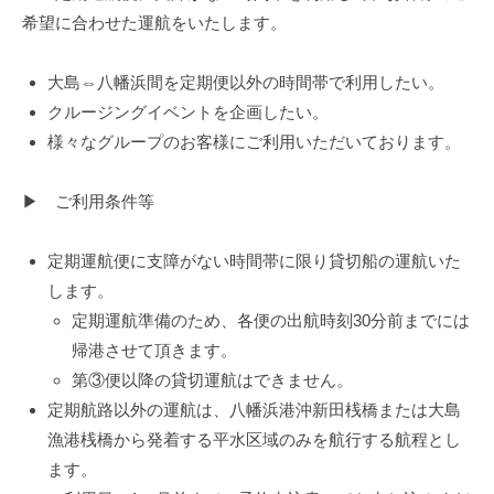
八
船
希望に合わせた運航をいたします。
幡
2026
浜
大島⇔八幡浜間を定期便以外の時間帯で利用したい。
年
⇔
クルージングイベントを企画したい。
7
大
月
様々なグループのお客様にご利用いただいております。
島
22
日
▶ ご利用条件等
by
田
定期運航便に支障がない時間帯に限り貸切船の運航いた
中
します。
輸
定期運航準備のため、各便の出航時刻30分前までには
送
帰港させて頂きます。
有
限
第③便以降の貸切運航はできません。
会
定期航路以外の運航は、八幡浜港沖新田桟橋または大島
社
漁港桟橋から発着する平水区域のみを航行する航程とし
ます。