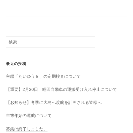
八
社
幡
浜
⇔
大
島
検
索:
最近の投稿
主船「たいゆう８」の定期検査について
【重要】2月20日 軽四自動車の運搬受け入れ停止について
【お知らせ】冬季に大島へ渡航を計画される皆様へ
年末年始の運航について
募集は終了しました。