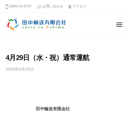
田
ー
コ
0894-22-0757
お問い合わせ
アクセス
中
ン
輸
テ
送
メ
ン
有
ニ
ュ
限
ツ
田
そ
ー
会
へ
中
う
社
ス
だ
輸
4月29日（水・祝）通常運航
キ
大
送
島
ッ
有
2026年4月29日
b
へ
プ
限
y
行
田
会
こ
中
社
う
輸
送
愛
田中輸送有限会社
有
媛
限
－
会