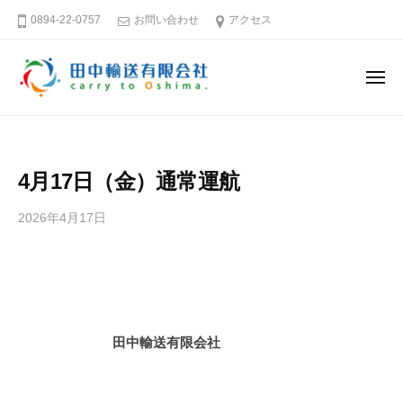
田
ー
コ
0894-22-0757
お問い合わせ
アクセス
中
ン
輸
テ
送
メ
ン
有
ニ
ュ
限
ツ
田
そ
ー
会
へ
中
う
社
ス
だ
輸
4月17日（金）通常運航
キ
大
送
島
ッ
有
2026年4月17日
b
へ
プ
限
y
行
田
会
こ
中
社
う
輸
送
愛
田中輸送有限会社
有
媛
限
－
会