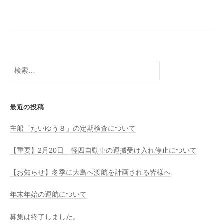
八
社
幡
浜
⇔
大
島
検
索:
最近の投稿
主船「たいゆう８」の定期検査について
【重要】2月20日 軽四自動車の運搬受け入れ停止について
【お知らせ】冬季に大島へ渡航を計画される皆様へ
年末年始の運航について
募集は終了しました。