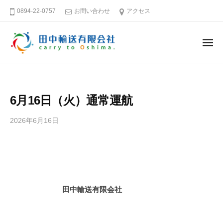
田
ー
コ
0894-22-0757
お問い合わせ
アクセス
中
ン
輸
テ
送
メ
ン
有
ニ
ュ
限
ツ
田
そ
ー
会
へ
中
う
社
ス
だ
輸
6月16日（火）通常運航
キ
大
送
島
ッ
有
2026年6月16日
b
へ
プ
限
y
行
田
会
こ
中
社
う
輸
送
愛
田中輸送有限会社
有
媛
限
－
会