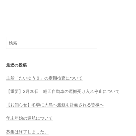
八
社
幡
浜
⇔
大
島
検
索:
最近の投稿
主船「たいゆう８」の定期検査について
【重要】2月20日 軽四自動車の運搬受け入れ停止について
【お知らせ】冬季に大島へ渡航を計画される皆様へ
年末年始の運航について
募集は終了しました。