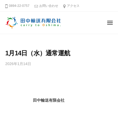
田
ー
コ
0894-22-0757
お問い合わせ
アクセス
中
ン
輸
テ
送
メ
ン
有
ニ
ュ
限
ツ
田
そ
ー
会
へ
中
う
社
ス
だ
輸
1月14日（水）通常運航
キ
大
送
島
ッ
有
2026年1月14日
b
へ
プ
限
y
行
田
会
こ
中
社
う
輸
送
愛
田中輸送有限会社
有
媛
限
－
会