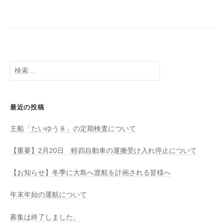
八
社
幡
浜
⇔
大
島
検
索:
最近の投稿
主船「たいゆう８」の定期検査について
【重要】2月20日 軽四自動車の運搬受け入れ停止について
【お知らせ】冬季に大島へ渡航を計画される皆様へ
年末年始の運航について
募集は終了しました。