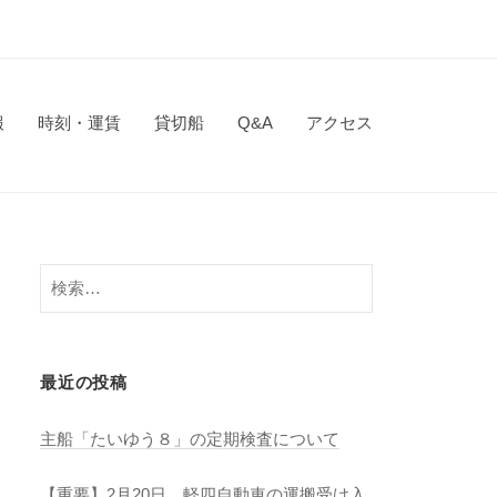
報
時刻・運賃
貸切船
Q&A
アクセス
検
索:
最近の投稿
主船「たいゆう８」の定期検査について
【重要】2月20日 軽四自動車の運搬受け入