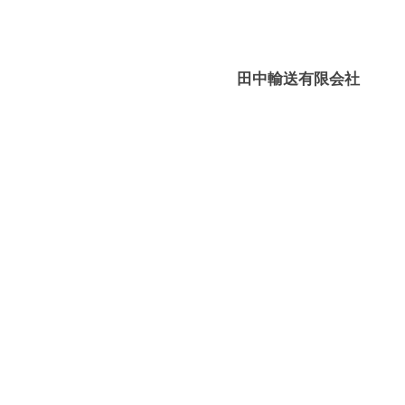
輸
媛
送
－
有
八
田中輸送有限会社
限
幡
会
浜
社
⇔
大
島