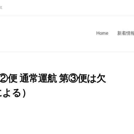
ス
Home
新着情
②便 通常運航 第③便は欠
による）