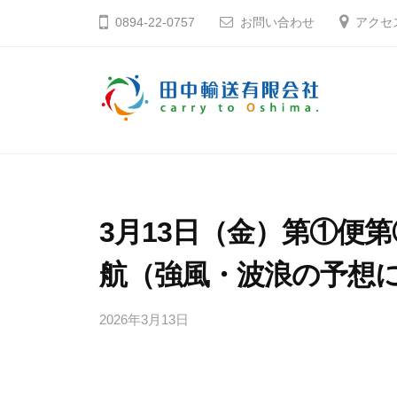
コ
中
0894-22-0757
お問い合わせ
アクセ
ン
輸
テ
送
ン
有
ツ
限
田
そ
へ
会
う
中
社
ス
だ
輸
キ
大
送
3月13日（金）第①便第
ッ
島
有
プ
へ
航（強風・波浪の予想
限
行
会
こ
2026年3月13日
b
社
う
y
田
中
愛