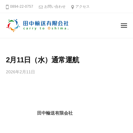
田
ー
コ
0894-22-0757
お問い合わせ
アクセス
中
ン
輸
テ
送
メ
ン
有
ニ
ュ
限
ツ
田
そ
ー
会
へ
中
う
社
ス
だ
輸
2月11日（水）通常運航
キ
大
送
島
ッ
有
2026年2月11日
b
へ
プ
限
y
行
田
会
こ
中
社
う
輸
送
愛
田中輸送有限会社
有
媛
限
－
会