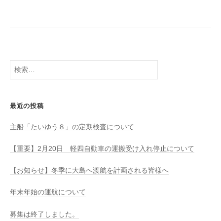
八
社
幡
浜
⇔
大
島
検
索:
最近の投稿
主船「たいゆう８」の定期検査について
【重要】2月20日 軽四自動車の運搬受け入れ停止について
【お知らせ】冬季に大島へ渡航を計画される皆様へ
年末年始の運航について
募集は終了しました。