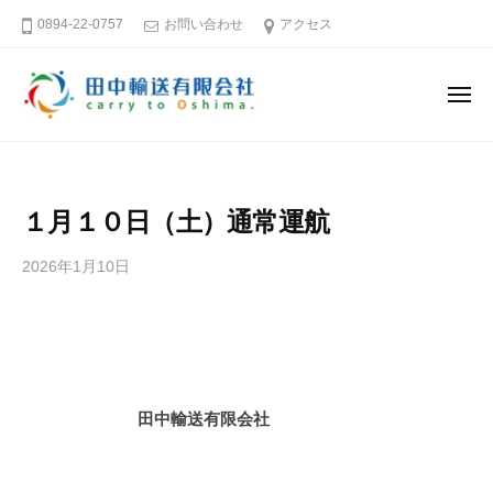
田
ー
コ
0894-22-0757
お問い合わせ
アクセス
中
ン
輸
テ
送
メ
ン
有
ニ
ュ
限
ツ
田
そ
ー
会
へ
中
う
社
ス
だ
輸
１月１０日（土）通常運航
キ
大
送
島
ッ
有
2026年1月10日
b
へ
プ
限
y
行
田
会
こ
中
社
う
輸
送
愛
田中輸送有限会社
有
媛
限
－
会