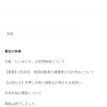
八
社
幡
浜
⇔
大
島
検
索:
最近の投稿
主船「たいゆう８」の定期検査について
【重要】2月20日 軽四自動車の運搬受け入れ停止について
【お知らせ】冬季に大島へ渡航を計画される皆様へ
年末年始の運航について
募集は終了しました。