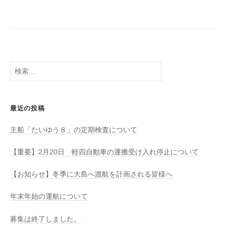
八
社
幡
浜
⇔
大
島
検
索:
最近の投稿
主船「たいゆう８」の定期検査について
【重要】2月20日 軽四自動車の運搬受け入れ停止について
【お知らせ】冬季に大島へ渡航を計画される皆様へ
年末年始の運航について
募集は終了しました。