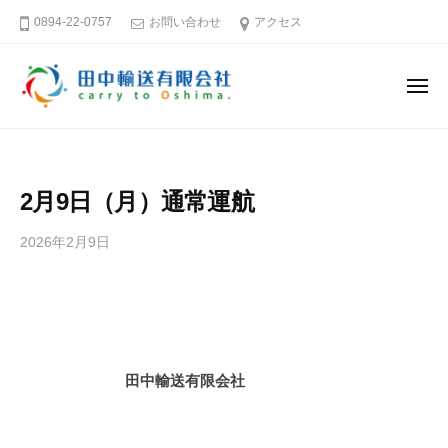
田
ー
コ
0894-22-0757
お問い合わせ
アクセス
中
ン
輸
テ
送
メ
ン
有
ニ
ュ
限
ツ
田
そ
ー
会
へ
中
う
社
ス
だ
輸
2月9日（月）通常運航
キ
大
送
島
ッ
有
2026年2月9日
b
へ
プ
限
y
行
田
会
こ
中
社
う
輸
送
愛
田中輸送有限会社
有
媛
限
－
会