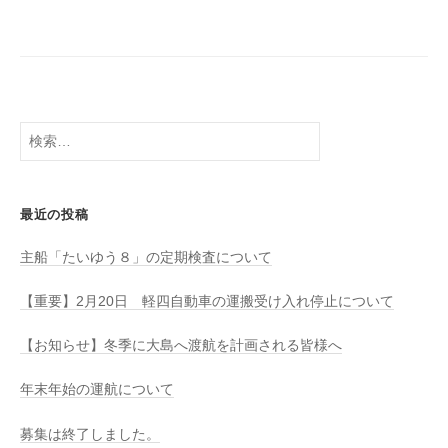
八
社
幡
浜
⇔
大
島
検
索:
最近の投稿
主船「たいゆう８」の定期検査について
【重要】2月20日 軽四自動車の運搬受け入れ停止について
【お知らせ】冬季に大島へ渡航を計画される皆様へ
年末年始の運航について
募集は終了しました。