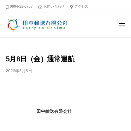
田
ー
コ
0894-22-0757
お問い合わせ
アクセス
中
ン
輸
テ
送
メ
ン
有
ニ
ュ
限
ツ
田
そ
ー
会
へ
中
う
社
ス
だ
輸
5月8日（金）通常運航
キ
大
送
島
ッ
有
2026年5月8日
b
へ
プ
限
y
行
田
会
こ
中
社
う
輸
送
愛
田中輸送有限会社
有
媛
限
－
会