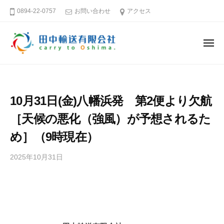
田
ー
コ
0894-22-0757
お問い合わせ
アクセス
中
ン
輸
テ
送
メ
ン
有
ニ
ュ
限
ツ
田
そ
ー
会
へ
中
う
社
ス
だ
輸
10月31日(金)八幡浜発 第2便より欠航
キ
大
送
島
ッ
［天候の悪化（強風）が予想されるた
有
へ
プ
限
め］（9時現在）
行
会
こ
2025年10月31日
b
社
う
y
田
愛
中
媛
輸
－
送