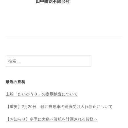
田中輸送有限会社
八
有
幡
限
浜
会
⇔
社
大
島
検
索:
最近の投稿
主船「たいゆう８」の定期検査について
【重要】2月20日 軽四自動車の運搬受け入れ停止について
【お知らせ】冬季に大島へ渡航を計画される皆様へ