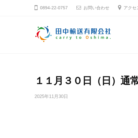
コ
中
0894-22-0757
お問い合わせ
アクセ
ン
輸
テ
送
ン
有
ツ
限
田
そ
へ
会
う
中
社
ス
だ
輸
キ
大
送
１１月３０日（日）通
ッ
島
有
プ
へ
2025年11月30日
b
限
行
y
会
こ
田
社
う
中
輸
愛
送