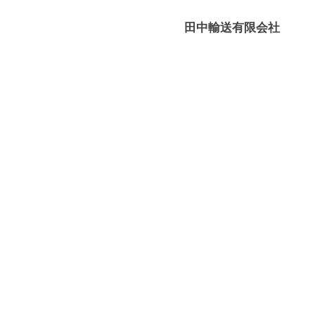
媛
有
田中輸送有限会社
限
－
会
八
社
幡
浜
⇔
大
島