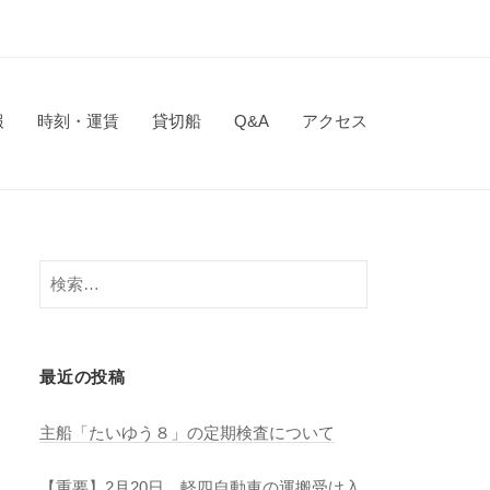
報
時刻・運賃
貸切船
Q&A
アクセス
検
索:
最近の投稿
主船「たいゆう８」の定期検査について
【重要】2月20日 軽四自動車の運搬受け入