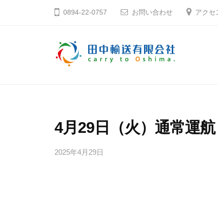
コ
中
0894-22-0757
お問い合わせ
アクセ
ン
輸
テ
送
ン
有
ツ
限
田
そ
へ
会
う
中
社
ス
だ
輸
キ
大
送
4月29日（火）通常運航
ッ
島
有
プ
へ
2025年4月29日
b
限
行
y
会
こ
田
社
う
中
輸
愛
送