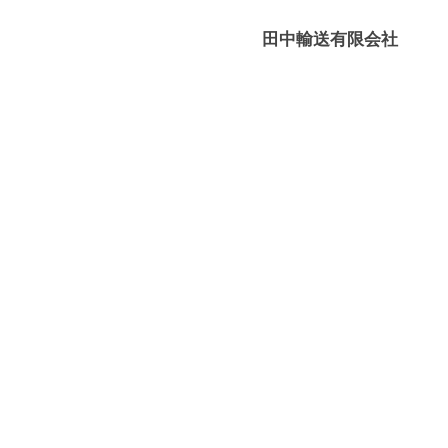
媛
有
田中輸送有限会社
限
－
会
八
社
幡
浜
⇔
大
島