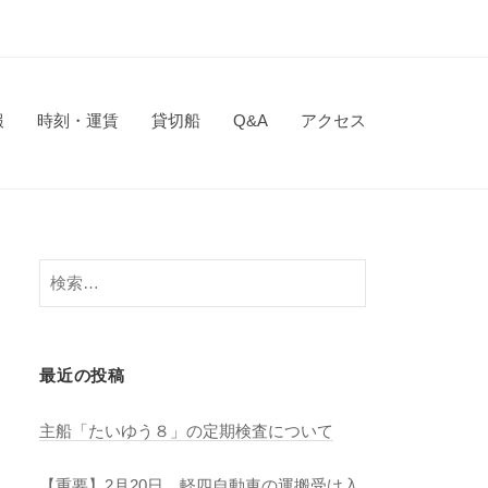
報
時刻・運賃
貸切船
Q&A
アクセス
検
索:
最近の投稿
主船「たいゆう８」の定期検査について
【重要】2月20日 軽四自動車の運搬受け入