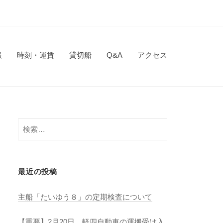
報
時刻・運賃
貸切船
Q&A
アクセス
検
索:
最近の投稿
主船「たいゆう８」の定期検査について
【重要】2月20日 軽四自動車の運搬受け入