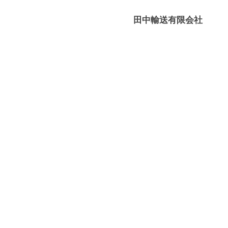
媛
有
田中輸送有限会社
限
－
会
八
社
幡
浜
⇔
大
島