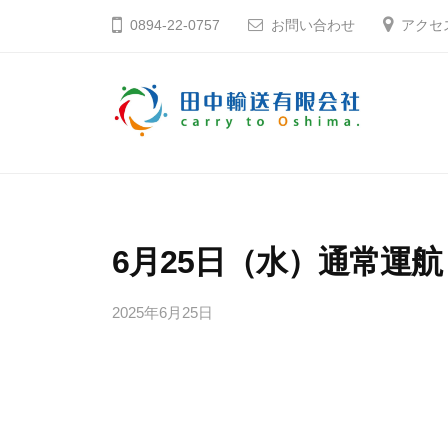
コ
中
0894-22-0757
お問い合わせ
アクセ
ン
輸
テ
送
ン
有
ツ
限
田
そ
へ
会
う
中
社
ス
だ
輸
キ
大
送
6月25日（水）通常運航
ッ
島
有
プ
へ
2025年6月25日
b
限
行
y
会
こ
田
社
う
中
輸
愛
送