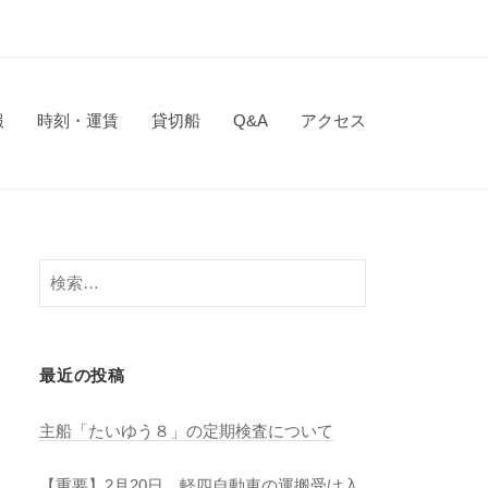
報
時刻・運賃
貸切船
Q&A
アクセス
検
索:
最近の投稿
主船「たいゆう８」の定期検査について
【重要】2月20日 軽四自動車の運搬受け入