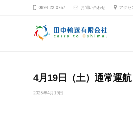
コ
中
0894-22-0757
お問い合わせ
アクセ
ン
輸
テ
送
ン
有
ツ
限
田
そ
へ
会
う
中
社
ス
だ
輸
キ
大
送
4月19日（土）通常運航
ッ
島
有
プ
へ
2025年4月19日
b
限
行
y
会
こ
田
社
う
中
輸
愛
送