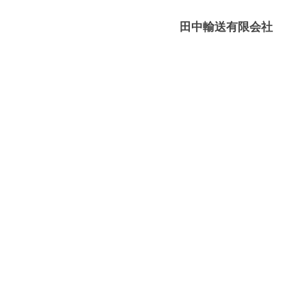
媛
有
田中輸送有限会社
限
－
会
八
社
幡
浜
⇔
大
島