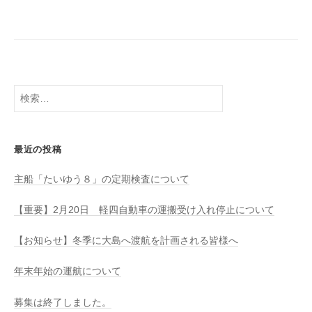
八
社
幡
浜
⇔
大
島
検
索:
最近の投稿
主船「たいゆう８」の定期検査について
【重要】2月20日 軽四自動車の運搬受け入れ停止について
【お知らせ】冬季に大島へ渡航を計画される皆様へ
年末年始の運航について
募集は終了しました。