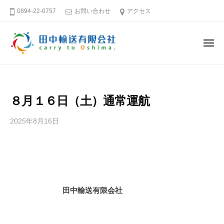
田
ー
コ
0894-22-0757
お問い合わせ
アクセス
中
ン
輸
テ
送
メ
ン
有
ニ
ュ
限
ツ
田
そ
ー
会
へ
中
う
社
ス
だ
輸
８月１６日（土）通常運航
キ
大
送
島
ッ
有
2025年8月16日
b
へ
プ
限
y
行
田
会
こ
中
社
う
輸
送
愛
田中輸送有限会社
有
媛
限
－
会