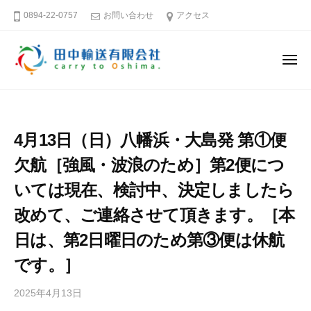
田
ー
コ
0894-22-0757
お問い合わせ
アクセス
中
ン
輸
テ
送
メ
ン
有
ニ
ュ
限
ツ
田
そ
ー
会
へ
中
う
社
ス
だ
輸
4月13日（日）八幡浜・大島発 第①便
キ
大
送
島
ッ
欠航［強風・波浪のため］第2便につ
有
へ
プ
限
いては現在、検討中、決定しましたら
行
会
こ
改めて、ご連絡させて頂きます。［本
社
う
日は、第2日曜日のため第③便は休航
です。］
愛
媛
2025年4月13日
b
－
y