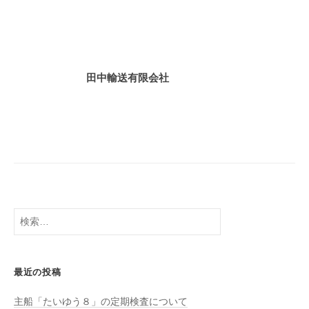
八
田
幡
中
浜
輸
⇔
送
大
田中輸送有限会社
有
島
限
会
社
検
索:
最近の投稿
主船「たいゆう８」の定期検査について