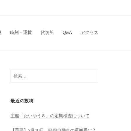
報
時刻・運賃
貸切船
Q&A
アクセス
検
索:
最近の投稿
主船「たいゆう８」の定期検査について
【重要】2月20日 軽四自動車の運搬受け入