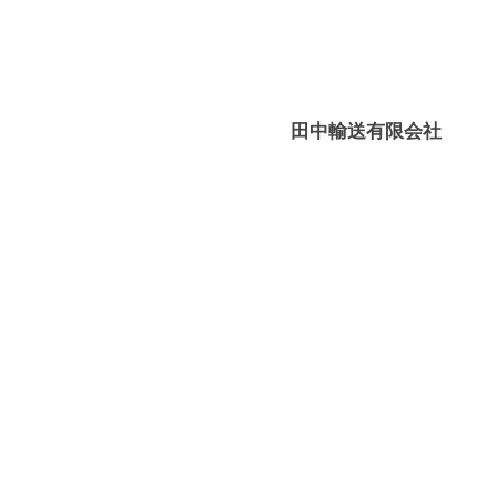
輸
媛
送
－
有
八
限
幡
田中輸送有限会社
会
浜
社
⇔
大
島