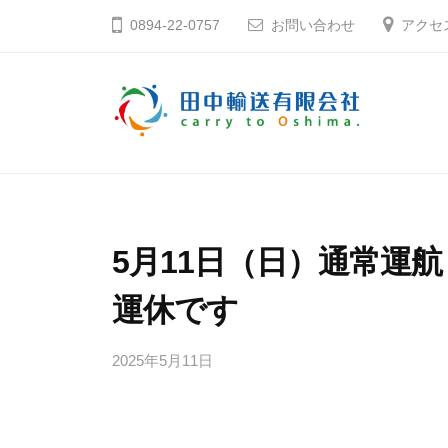
コ
中
0894-22-0757
お問い合わせ
アクセ
ン
輸
テ
送
ン
有
ツ
限
田
そ
へ
会
う
中
社
ス
だ
輸
キ
大
送
5月11日（日）通常運
ッ
島
有
プ
へ
運休です
限
行
会
こ
2025年5月11日
b
社
う
y
田
中
愛