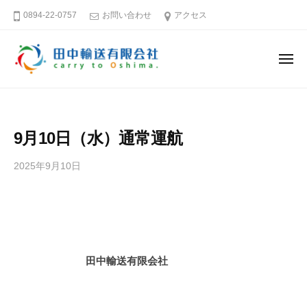
田
ー
コ
0894-22-0757
お問い合わせ
アクセス
中
ン
輸
テ
送
メ
ン
有
ニ
ュ
限
ツ
田
そ
ー
会
へ
中
う
社
ス
だ
輸
9月10日（水）通常運航
キ
大
送
島
ッ
有
2025年9月10日
b
へ
プ
限
y
行
田
会
こ
中
社
う
輸
送
愛
田中輸送有限会社
有
媛
限
－
会