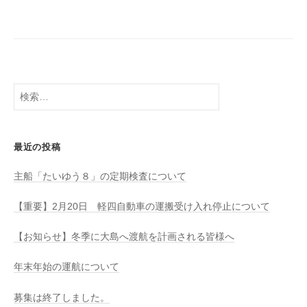
八
社
幡
浜
⇔
大
島
検
索:
最近の投稿
主船「たいゆう８」の定期検査について
【重要】2月20日 軽四自動車の運搬受け入れ停止について
【お知らせ】冬季に大島へ渡航を計画される皆様へ
年末年始の運航について
募集は終了しました。