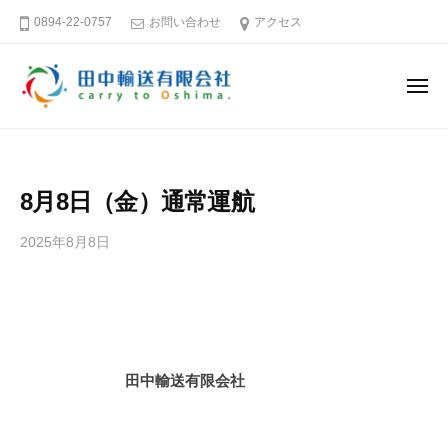
田
ー
コ
0894-22-0757
お問い合わせ
アクセス
中
ン
輸
テ
送
メ
ン
有
ニ
ュ
限
ツ
田
そ
ー
会
へ
中
う
社
ス
だ
輸
8月8日（金）通常運航
キ
大
送
島
ッ
有
2025年8月8日
b
へ
プ
限
y
行
田
会
こ
中
社
う
輸
送
愛
田中輸送有限会社
有
媛
限
－
会