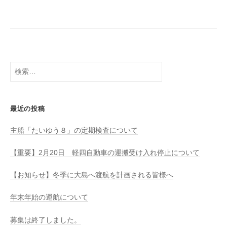
八
社
幡
浜
⇔
大
島
検
索:
最近の投稿
主船「たいゆう８」の定期検査について
【重要】2月20日 軽四自動車の運搬受け入れ停止について
【お知らせ】冬季に大島へ渡航を計画される皆様へ
年末年始の運航について
募集は終了しました。