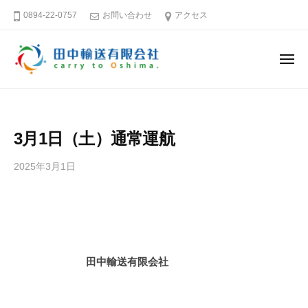
田
ー
コ
0894-22-0757
お問い合わせ
アクセス
中
ン
輸
テ
送
メ
ン
有
ニ
ュ
限
ツ
田
そ
ー
会
へ
中
う
社
ス
だ
輸
3月1日（土）通常運航
キ
大
送
島
ッ
有
2025年3月1日
b
へ
プ
限
y
行
田
会
こ
中
社
う
輸
送
愛
田中輸送有限会社
有
媛
限
－
会