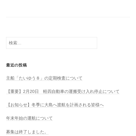
八
社
幡
浜
⇔
大
島
検
索:
最近の投稿
主船「たいゆう８」の定期検査について
【重要】2月20日 軽四自動車の運搬受け入れ停止について
【お知らせ】冬季に大島へ渡航を計画される皆様へ
年末年始の運航について
募集は終了しました。