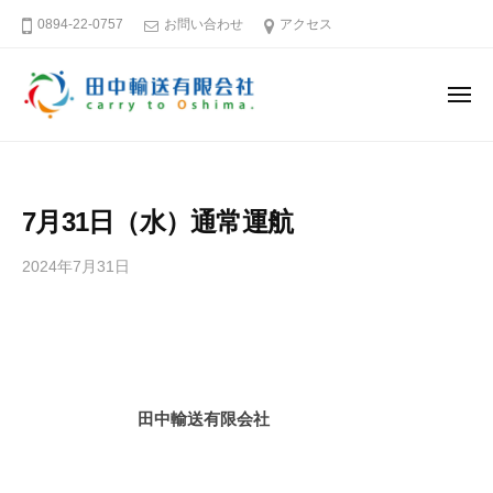
田
ー
コ
0894-22-0757
お問い合わせ
アクセス
中
ン
輸
テ
送
メ
ン
有
ニ
ュ
限
ツ
田
そ
ー
会
へ
中
う
社
ス
だ
輸
7月31日（水）通常運航
キ
大
送
島
ッ
有
2024年7月31日
b
へ
プ
限
y
行
田
会
こ
中
社
う
輸
送
愛
田中輸送有限会社
有
媛
限
－
会