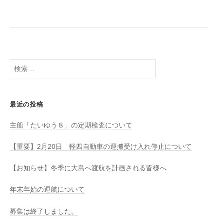
八
社
幡
浜
⇔
大
島
検
索:
最近の投稿
主船「たいゆう８」の定期検査について
【重要】2月20日 軽四自動車の運搬受け入れ停止について
【お知らせ】冬季に大島へ渡航を計画される皆様へ
年末年始の運航について
募集は終了しました。