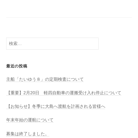
八
社
幡
浜
⇔
大
島
検
索:
最近の投稿
主船「たいゆう８」の定期検査について
【重要】2月20日 軽四自動車の運搬受け入れ停止について
【お知らせ】冬季に大島へ渡航を計画される皆様へ
年末年始の運航について
募集は終了しました。