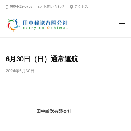
田
ー
コ
0894-22-0757
お問い合わせ
アクセス
中
ン
輸
テ
送
メ
ン
有
ニ
ュ
限
ツ
田
そ
ー
会
へ
中
う
社
ス
だ
輸
6月30日（日）通常運航
キ
大
送
島
ッ
有
2024年6月30日
b
へ
プ
限
y
行
田
会
こ
中
社
う
輸
送
愛
田中輸送有限会社
有
媛
限
－
会