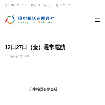
田
ー
コ
0894-22-0757
お問い合わせ
アクセス
中
ン
輸
テ
送
メ
ン
有
ニ
ュ
限
ツ
田
そ
ー
会
へ
中
う
社
ス
だ
輸
12日27日（金）通常運航
キ
大
送
島
ッ
有
2024年12月27日
b
へ
プ
限
y
行
田
会
こ
中
社
う
輸
送
愛
田中輸送有限会社
有
媛
限
－
会