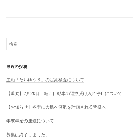
八
社
幡
浜
⇔
大
島
検
索:
最近の投稿
主船「たいゆう８」の定期検査について
【重要】2月20日 軽四自動車の運搬受け入れ停止について
【お知らせ】冬季に大島へ渡航を計画される皆様へ
年末年始の運航について
募集は終了しました。