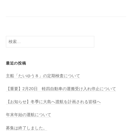
八
社
幡
浜
⇔
大
島
検
索:
最近の投稿
主船「たいゆう８」の定期検査について
【重要】2月20日 軽四自動車の運搬受け入れ停止について
【お知らせ】冬季に大島へ渡航を計画される皆様へ
年末年始の運航について
募集は終了しました。