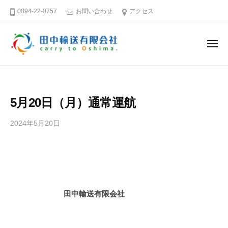
田
ー
コ
0894-22-0757
お問い合わせ
アクセス
中
ン
輸
テ
送
メ
ン
有
ニ
ュ
限
ツ
田
そ
ー
会
へ
中
う
社
ス
だ
輸
5月20日（月）通常運航
キ
大
送
島
ッ
有
2024年5月20日
b
へ
プ
限
y
行
田
会
こ
中
社
う
輸
送
愛
田中輸送有限会社
有
媛
限
－
会