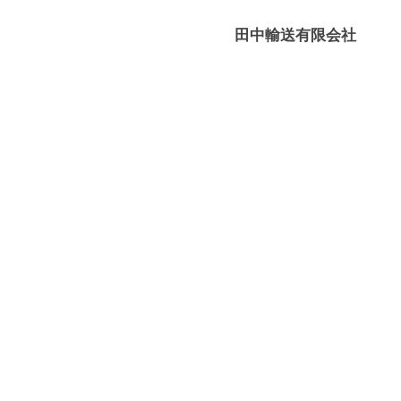
媛
有
田中輸送有限会社
限
－
会
八
社
幡
浜
⇔
大
島