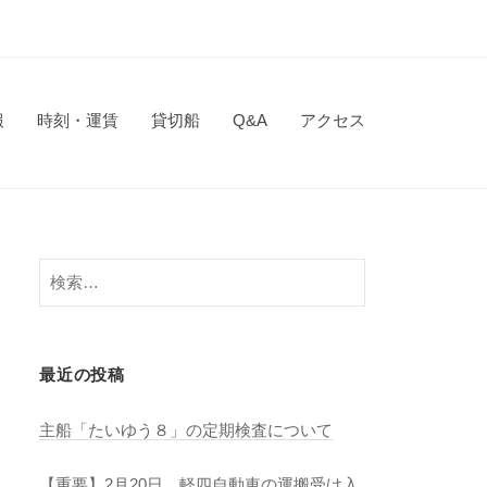
報
時刻・運賃
貸切船
Q&A
アクセス
検
索:
最近の投稿
主船「たいゆう８」の定期検査について
【重要】2月20日 軽四自動車の運搬受け入