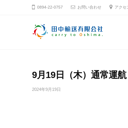
コ
中
0894-22-0757
お問い合わせ
アクセ
ン
輸
テ
送
ン
有
ツ
限
田
そ
へ
会
う
中
社
ス
だ
輸
キ
大
送
9月19日（木）通常運航
ッ
島
有
プ
へ
2024年9月19日
b
限
行
y
会
こ
田
社
う
中
輸
愛
送