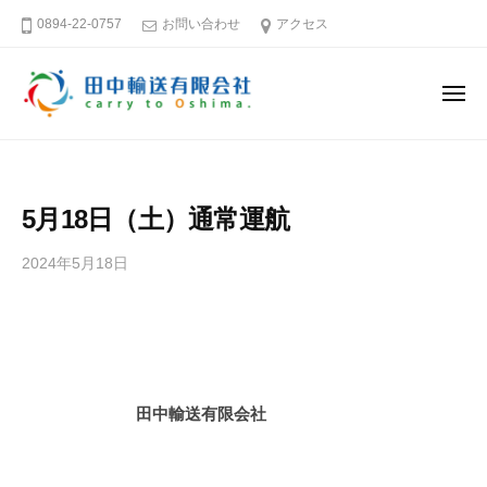
田
ー
コ
0894-22-0757
お問い合わせ
アクセス
中
ン
輸
テ
送
メ
ン
有
ニ
ュ
限
ツ
田
そ
ー
会
へ
中
う
社
ス
だ
輸
5月18日（土）通常運航
キ
大
送
島
ッ
有
2024年5月18日
b
へ
プ
限
y
行
田
会
こ
中
社
う
輸
送
愛
田中輸送有限会社
有
媛
限
－
会