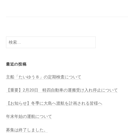
八
社
幡
浜
⇔
大
島
検
索:
最近の投稿
主船「たいゆう８」の定期検査について
【重要】2月20日 軽四自動車の運搬受け入れ停止について
【お知らせ】冬季に大島へ渡航を計画される皆様へ
年末年始の運航について
募集は終了しました。