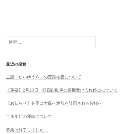
八
社
幡
浜
⇔
大
島
検
索:
最近の投稿
主船「たいゆう８」の定期検査について
【重要】2月20日 軽四自動車の運搬受け入れ停止について
【お知らせ】冬季に大島へ渡航を計画される皆様へ
年末年始の運航について
募集は終了しました。