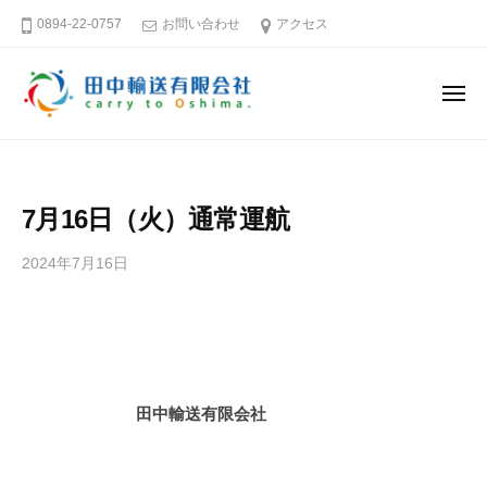
田
ー
コ
0894-22-0757
お問い合わせ
アクセス
中
ン
輸
テ
送
メ
ン
有
ニ
ュ
限
ツ
田
そ
ー
会
へ
中
う
社
ス
だ
輸
7月16日（火）通常運航
キ
大
送
島
ッ
有
2024年7月16日
b
へ
プ
限
y
行
田
会
こ
中
社
う
輸
送
愛
田中輸送有限会社
有
媛
限
－
会