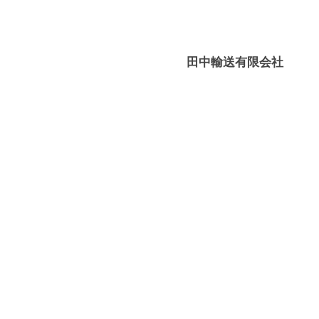
輸
媛
送
－
有
八
田中輸送有限会社
限
幡
会
浜
社
⇔
大
島