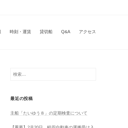
報
時刻・運賃
貸切船
Q&A
アクセス
検
索:
最近の投稿
主船「たいゆう８」の定期検査について
【重要】2月20日 軽四自動車の運搬受け入