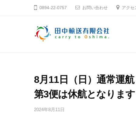
コ
中
0894-22-0757
お問い合わせ
アクセ
ン
輸
テ
送
ン
有
ツ
限
田
そ
へ
会
う
中
社
ス
だ
輸
キ
大
送
8月11日（日）通常運
ッ
島
有
プ
へ
第3便は休航となります
限
行
会
こ
2024年8月11日
b
社
う
y
田
中
愛