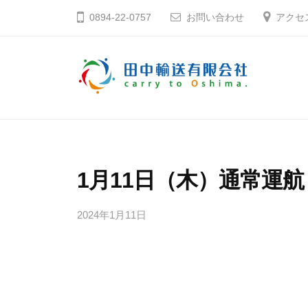
コ
中
0894-22-0757
お問い合わせ
アクセ
ン
輸
テ
送
ン
有
ツ
限
田
そ
へ
会
う
中
社
ス
だ
輸
キ
大
送
1月11日（木）通常運航
ッ
島
有
プ
へ
2024年1月11日
b
限
行
y
会
こ
田
社
う
中
輸
愛
送