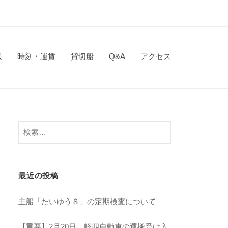
報
時刻・運賃
貸切船
Q&A
アクセス
検
索:
最近の投稿
主船「たいゆう８」の定期検査について
【重要】2月20日 軽四自動車の運搬受け入