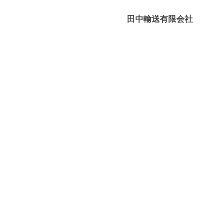
媛
有
田中輸送有限会社
限
－
会
八
社
幡
浜
⇔
大
島