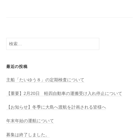
八
社
幡
浜
⇔
大
島
検
索:
最近の投稿
主船「たいゆう８」の定期検査について
【重要】2月20日 軽四自動車の運搬受け入れ停止について
【お知らせ】冬季に大島へ渡航を計画される皆様へ
年末年始の運航について
募集は終了しました。