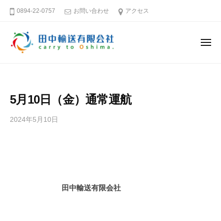
田
ー
コ
0894-22-0757
お問い合わせ
アクセス
中
ン
輸
テ
送
メ
ン
有
ニ
ュ
限
ツ
田
そ
ー
会
へ
中
う
社
ス
だ
輸
5月10日（金）通常運航
キ
大
送
島
ッ
有
2024年5月10日
b
へ
プ
限
y
行
田
会
こ
中
社
う
輸
送
愛
田中輸送有限会社
有
媛
限
－
会