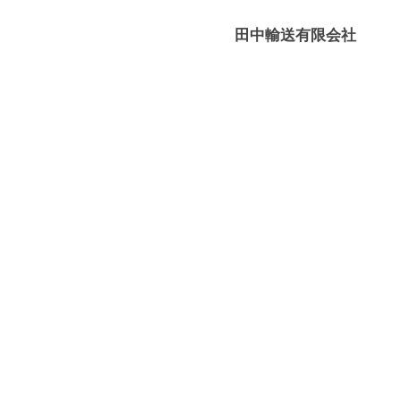
媛
有
田中輸送有限会社
限
－
会
八
社
幡
浜
⇔
大
島