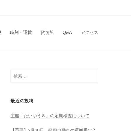
報
時刻・運賃
貸切船
Q&A
アクセス
検
索:
最近の投稿
主船「たいゆう８」の定期検査について
【重要】2月20日 軽四自動車の運搬受け入