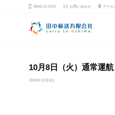
コ
中
0894-22-0757
お問い合わせ
アクセ
ン
輸
テ
送
ン
有
ツ
限
田
そ
へ
会
う
中
社
ス
だ
輸
キ
大
送
10月8日（火）通常運航
ッ
島
有
プ
へ
2024年10月8日
b
限
行
y
会
こ
田
社
う
中
輸
愛
送