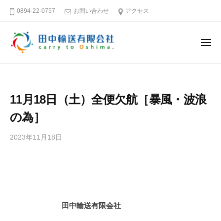
田
ー
コ
0894-22-0757
お問い合わせ
アクセス
中
ン
輸
テ
送
メ
ン
有
ニ
ュ
限
ツ
田
そ
ー
会
へ
中
う
社
ス
だ
輸
11月18日（土）全便欠航［暴風・波浪
キ
大
送
島
ッ
の為］
有
へ
プ
限
行
2023年11月18日
b
会
こ
y
社
田
う
中
輸
愛
送
媛
田中輸送有限会社
有
－
限