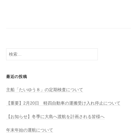
八
会
幡
社
浜
⇔
大
島
検
索:
最近の投稿
主船「たいゆう８」の定期検査について
【重要】2月20日 軽四自動車の運搬受け入れ停止について
【お知らせ】冬季に大島へ渡航を計画される皆様へ
年末年始の運航について