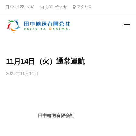
田
ー
コ
0894-22-0757
お問い合わせ
アクセス
中
ン
輸
テ
送
メ
ン
有
ニ
ュ
限
ツ
田
そ
ー
会
へ
中
う
社
ス
だ
輸
11月14日（火）通常運航
キ
大
送
島
ッ
有
2023年11月14日
b
へ
プ
限
y
行
田
会
こ
中
社
う
輸
送
愛
田中輸送有限会社
有
媛
限
－
会