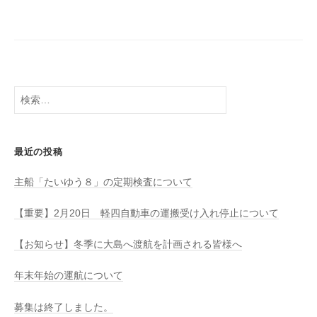
八
社
幡
浜
⇔
大
島
検
索:
最近の投稿
主船「たいゆう８」の定期検査について
【重要】2月20日 軽四自動車の運搬受け入れ停止について
【お知らせ】冬季に大島へ渡航を計画される皆様へ
年末年始の運航について
募集は終了しました。