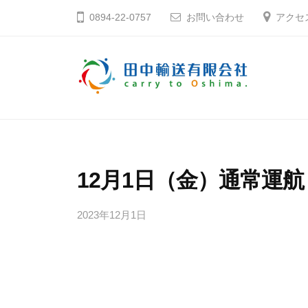
コ
中
0894-22-0757
お問い合わせ
アクセ
ン
輸
テ
送
ン
有
ツ
限
田
そ
へ
会
う
中
社
ス
だ
輸
キ
大
送
12月1日（金）通常運航
ッ
島
有
プ
へ
2023年12月1日
b
限
行
y
会
こ
田
社
う
中
輸
愛
送