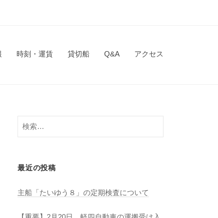
報
時刻・運賃
貸切船
Q&A
アクセス
検
索:
最近の投稿
主船「たいゆう８」の定期検査について
【重要】2月20日 軽四自動車の運搬受け入