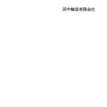
媛
有
田中輸送有限会社
限
－
会
八
社
幡
浜
⇔
大
島