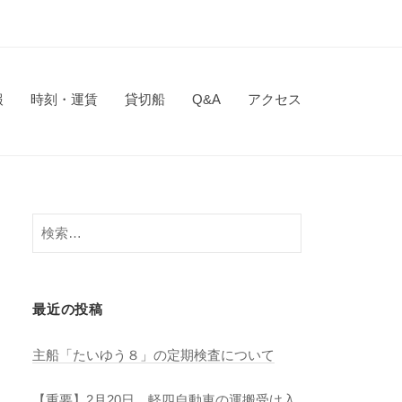
報
時刻・運賃
貸切船
Q&A
アクセス
検
索:
最近の投稿
主船「たいゆう８」の定期検査について
【重要】2月20日 軽四自動車の運搬受け入