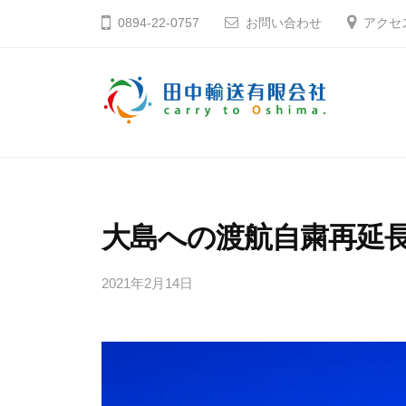
コ
中
0894-22-0757
お問い合わせ
アクセ
ン
輸
テ
送
ン
有
ツ
限
田
そ
へ
会
う
中
社
ス
だ
輸
キ
大
送
大島への渡航自粛再延
ッ
島
有
プ
へ
2021年2月14日
b
限
行
y
会
こ
田
社
う
中
輸
愛
送