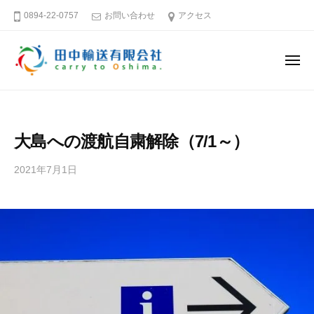
田
ー
コ
0894-22-0757
お問い合わせ
アクセス
中
ン
輸
テ
送
メ
ン
有
ニ
ュ
限
ツ
田
そ
ー
会
へ
中
う
社
ス
だ
輸
大島への渡航自粛解除（7/1～）
キ
大
送
島
ッ
有
2021年7月1日
b
へ
プ
限
y
行
田
会
こ
中
社
う
輸
送
愛
有
媛
限
－
会