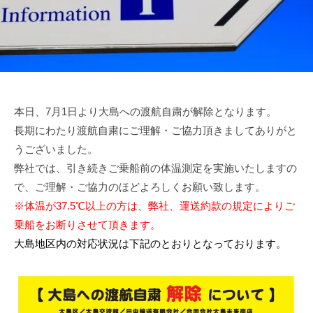
八
社
幡
浜
⇔
大
島
本日、7月1日より大島への渡航自粛が解除となります。
長期にわたり渡航自粛にご理解・ご協力頂きましてありがと
うございました。
弊社では、引き続きご乗船前の体温測定を実施いたしますの
で、ご理解・ご協力のほどよろしくお願い致します。
※体温が37.5℃以上の方は、弊社、運送約款の規定によりご
乗船をお断りさせて頂きます。
大島地区内の対応状況は下記のとおりとなっております。