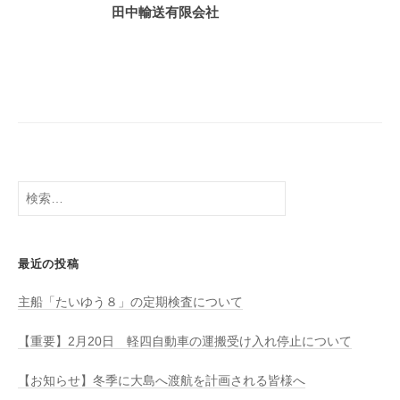
八
社
田中輸送有限会社
幡
浜
⇔
大
島
検
索:
最近の投稿
主船「たいゆう８」の定期検査について
【重要】2月20日 軽四自動車の運搬受け入れ停止について
【お知らせ】冬季に大島へ渡航を計画される皆様へ