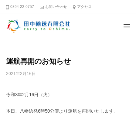
田
ー
コ
0894-22-0757
お問い合わせ
アクセス
中
ン
輸
テ
送
メ
ン
有
ニ
ュ
限
ツ
田
そ
ー
会
へ
中
う
社
ス
だ
輸
運航再開のお知らせ
キ
大
送
島
ッ
有
2021年2月16日
b
へ
プ
限
y
行
田
会
こ
令和3年2月16日（火）
中
社
う
輸
送
本日、八幡浜発6時50分便より運航を再開いたします。
愛
有
媛
限
－
会